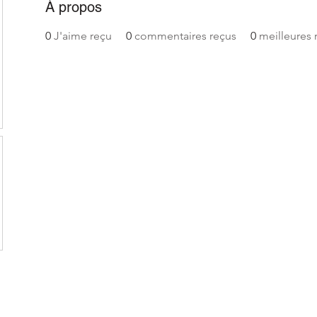
À propos
0
J'aime reçu
0
commentaires reçus
0
meilleures