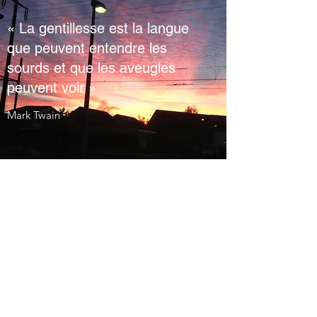
« La gentillesse est la langue
que peuvent entendre les
sourds et que les aveugles
peuvent voir »
Mark Twain