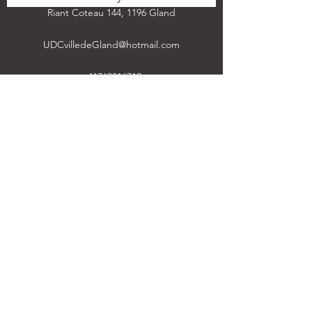
Riant Coteau 144, 1196 Gland
UDCvilledeGland@hotmail.com
+41763816712
Formulaire d'abonnement
Envoyer
+41763816712