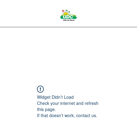
pos
Vous engager
Événements à venir
Contact
L'équipe
P
Widget Didn’t Load
Check your internet and refresh
this page.
If that doesn’t work, contact us.